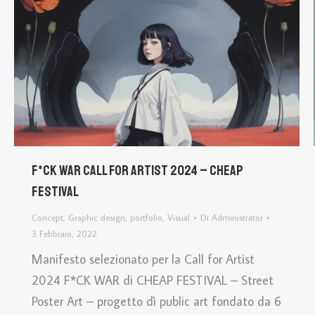
F*CK WAR call for artist 2024 – CHEAP
Festival
Concept
,
Graphic design
,
portfolio
,
Visual
Di
Administrator
3 Febbraio, 2022
Manifesto selezionato per la Call for Artist
2024 F*CK WAR di CHEAP FESTIVAL – Street
Poster Art – progetto dì public art fondato da 6