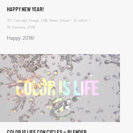
Happy New Year!
3D
,
Concept
,
Image
,
LAB
,
News
,
Visual
Di
editor
16 Gennaio, 2016
Happy 2016!
Color is life con Cycles – Blender