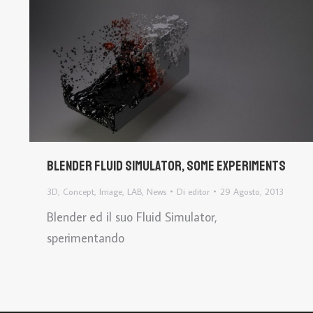
Blender Fluid simulator, some experiments
3D
,
Concept
,
Image
,
LAB
,
News
Di
editor
29 Agosto, 2013
Blender ed il suo Fluid Simulator,
sperimentando