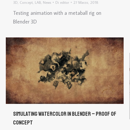
3D
,
Concept
,
LAB
,
News
Di
editor
27 Marzo, 2018
Testing animation with a metaball rig on
Blender 3D
Simulating Watercolor in Blender – proof of
concept