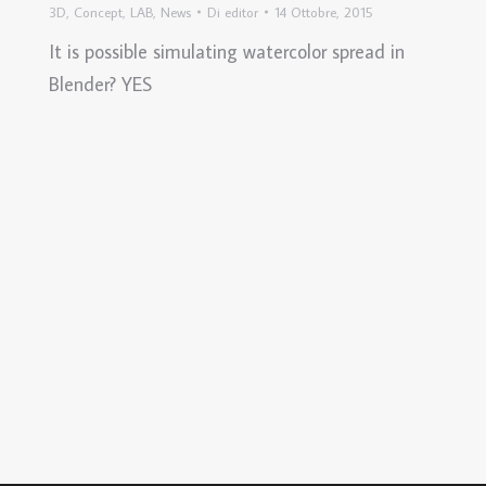
3D
,
Concept
,
LAB
,
News
Di
editor
14 Ottobre, 2015
It is possible simulating watercolor spread in
Blender? YES