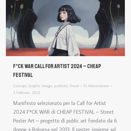
F*CK WAR call for artist 2024 – CHEAP
Festival
Concept
,
Graphic design
,
portfolio
,
Visual
Di
Administrator
3 Febbraio, 2022
Manifesto selezionato per la Call for Artist
2024 F*CK WAR di CHEAP FESTIVAL – Street
Poster Art – progetto dì public art fondato da 6
donne a Bologna nel 2013. Il poster, insieme ad