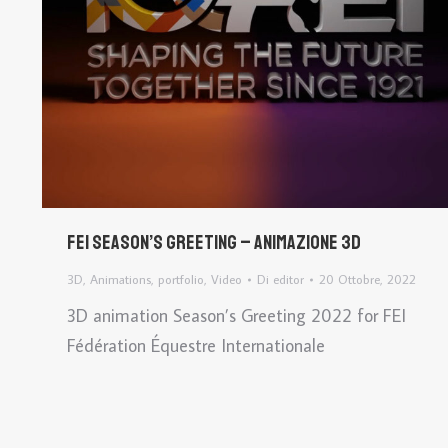
FEI Season’s Greeting – Animazione 3D
3D
,
Animations
,
portfolio
,
Video
Di
editor
20 Ottobre, 2022
3D animation Season’s Greeting 2022 for FEI
Fédération Équestre Internationale