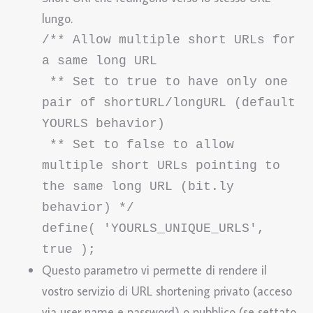
lungo.
/** Allow multiple short URLs for 
a same long URL

 ** Set to true to have only one 
pair of shortURL/longURL (default 
YOURLS behavior)

 ** Set to false to allow 
multiple short URLs pointing to 
the same long URL (bit.ly 
behavior) */

define( 'YOURLS_UNIQUE_URLS', 
true );
Questo parametro vi permette di rendere il
vostro servizio di URL shortening privato (acceso
via user name e password) o pubblico (se settato