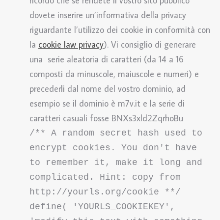
ricordo che se rendete il vostro sito pubblico
dovete inserire un’informativa della privacy
riguardante l’utilizzo dei cookie in conformità con
la
cookie law privacy
). Vi consiglio di generare
una serie aleatoria di caratteri (da 14 a 16
composti da minuscole, maiuscole e numeri) e
precederli dal nome del vostro dominio, ad
esempio se il dominio è m7v.it e la serie di
caratteri casuali fosse BNXs3xld2ZqrhoBu
/** A random secret hash used to 
encrypt cookies. You don't have 
to remember it, make it long and 
complicated. Hint: copy from 
http://yourls.org/cookie **/

define( 'YOURLS_COOKIEKEY', 