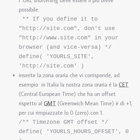
l’ URL shortening deve essere il più breve
possibile.
 ** If you define it to 
"http://site.com", don't use 
"http://www.site.com" in your 
browser (and vice-versa) */

define( 'YOURLS_SITE', 
'http://site.com' )
inserite la zona oraria che vi corrisponde, ad
esempio in Italia la nostra zona oraria é la
CET
(Central European Time) che ha un offset
rispetto al
GMT
(Greenwich Mean Time) è di +1,
per cui rimpiazzate lo 0 (zero) con 1.
/** Timezone GMT offset */

define( 'YOURLS_HOURS_OFFSET', 0 