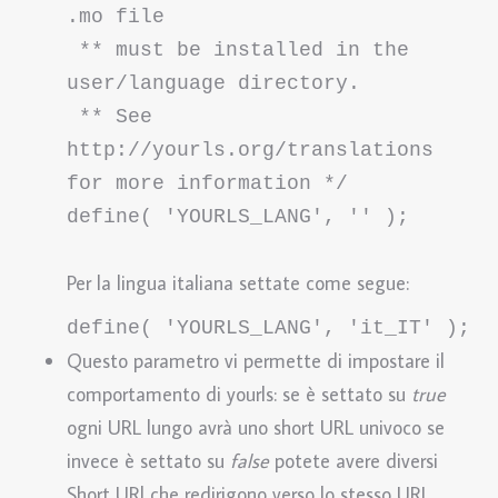
.mo file

 ** must be installed in the 
user/language directory.

 ** See 
http://yourls.org/translations 
for more information */

define( 'YOURLS_LANG', '' );
Per la lingua italiana settate come segue:
define( 'YOURLS_LANG', 'it_IT' );
Questo parametro vi permette di impostare il
comportamento di yourls: se è settato su
true
ogni URL lungo avrà uno short URL univoco se
invece è settato su
false
potete avere diversi
Short URl che redirigono verso lo stesso URL