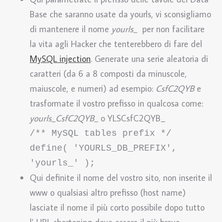
Base che saranno usate da yourls, vi sconsigliamo
di mantenere il nome
yourls_
per non facilitare
la vita agli Hacker che tenterebbero di fare del
MySQL injection
. Generate una serie aleatoria di
caratteri (da 6 a 8 composti da minuscole,
maiuscole, e numeri) ad esempio:
CsfC2QYB
e
trasformate il vostro prefisso in qualcosa come:
yourls_CsfC2QYB_
o YLSCsfC2QYB_
/** MySQL tables prefix */

define( 'YOURLS_DB_PREFIX', 
'yourls_' );
Qui definite il nome del vostro sito, non inserite il
www o qualsiasi altro prefisso (host name)
lasciate il nome il più corto possibile dopo tutto