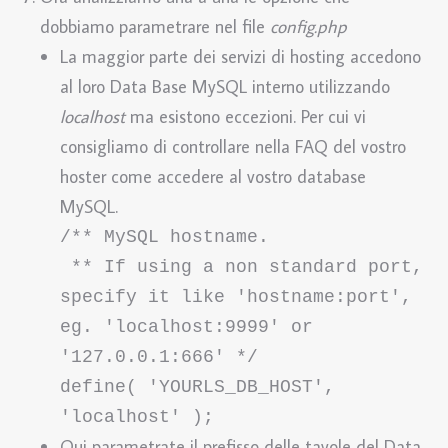
dobbiamo parametrare nel file
config.php
La maggior parte dei servizi di hosting accedono
al loro Data Base MySQL interno utilizzando
localhost
ma esistono eccezioni. Per cui vi
consigliamo di controllare nella FAQ del vostro
hoster come accedere al vostro database
MySQL.
/** MySQL hostname.

 ** If using a non standard port, 
specify it like 'hostname:port', 
eg. 'localhost:9999' or 
'127.0.0.1:666' */

define( 'YOURLS_DB_HOST', 
'localhost' );
Qui parametrate il prefisso delle tavole del Data