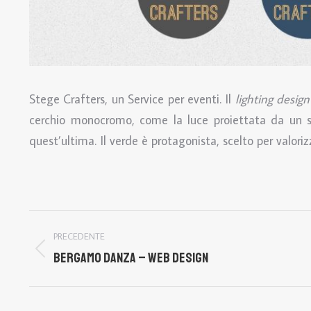
Stege Crafters, un Service per eventi. Il
lighting design
cerchio monocromo, come la luce proiettata da un sa
quest’ultima. Il verde è protagonista, scelto per valor
Naviga
PRECEDENTE
tra
BERGAMO DANZA – WEB DESIGN
Post
precedente:
i