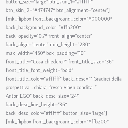
button_size=”large” btn_skin_1=”#ffffff”
btn_skin_2=”#474747″ btn_alignment=”center”]
[mk_flipbox front_background_color=”#000000″
back_background_color=”#ffb200″
back_opacity=”0.7″ front_align=”center”
back_align=”center” min_height=”280″
max_width=”450″ box_padding=”10″
front_title=”Cosa chiederci?” front_title_size=”36″
front_title_font_weight=”bold”
front_title_color=”#ffffff” back_desc=”“ Gradirei della
prospettiva… chiara, fresca e ben condita. ”
Anton EGO” back_desc_size=”24″
back_desc_line_height=”36″
back_desc_color=”#ffffff” button_size=”large”]
[mk_flipbox front_background_color=”#ffb200″