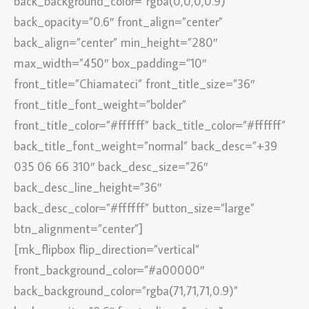
back_background_color=”rgba(0,0,0,0.9)”
back_opacity=”0.6″ front_align=”center”
back_align=”center” min_height=”280″
max_width=”450″ box_padding=”10″
front_title=”Chiamateci” front_title_size=”36″
front_title_font_weight=”bolder”
front_title_color=”#ffffff” back_title_color=”#ffffff”
back_title_font_weight=”normal” back_desc=”+39
035 06 66 310″ back_desc_size=”26″
back_desc_line_height=”36″
back_desc_color=”#ffffff” button_size=”large”
btn_alignment=”center”]
[mk_flipbox flip_direction=”vertical”
front_background_color=”#a00000″
back_background_color=”rgba(71,71,71,0.9)”