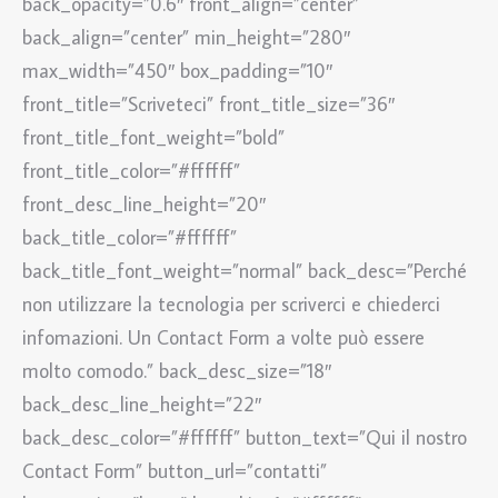
back_opacity=”0.6″ front_align=”center”
back_align=”center” min_height=”280″
max_width=”450″ box_padding=”10″
front_title=”Scriveteci” front_title_size=”36″
front_title_font_weight=”bold”
front_title_color=”#ffffff”
front_desc_line_height=”20″
back_title_color=”#ffffff”
back_title_font_weight=”normal” back_desc=”Perché
non utilizzare la tecnologia per scriverci e chiederci
infomazioni. Un Contact Form a volte può essere
molto comodo.” back_desc_size=”18″
back_desc_line_height=”22″
back_desc_color=”#ffffff” button_text=”Qui il nostro
Contact Form” button_url=”contatti”