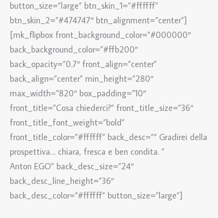
button_size=”large” btn_skin_1=”#ffffff”
btn_skin_2=”#474747″ btn_alignment=”center”]
[mk_flipbox front_background_color=”#000000″
back_background_color=”#ffb200″
back_opacity=”0.7″ front_align=”center”
back_align=”center” min_height=”280″
max_width=”820″ box_padding=”10″
front_title=”Cosa chiederci?” front_title_size=”36″
front_title_font_weight=”bold”
front_title_color=”#ffffff” back_desc=”“ Gradirei della
prospettiva… chiara, fresca e ben condita. ”
Anton EGO” back_desc_size=”24″
back_desc_line_height=”36″
back_desc_color=”#ffffff” button_size=”large”]