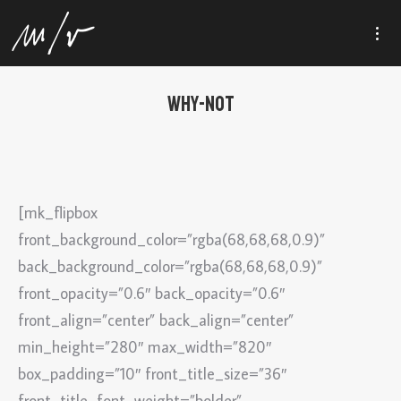
WHY-NOT
[mk_flipbox
front_background_color=”rgba(68,68,68,0.9)”
back_background_color=”rgba(68,68,68,0.9)”
front_opacity=”0.6″ back_opacity=”0.6″
front_align=”center” back_align=”center”
min_height=”280″ max_width=”820″
box_padding=”10″ front_title_size=”36″
front_title_font_weight=”bolder”