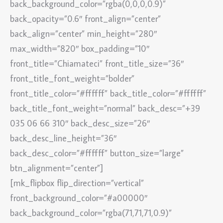
back_background_color=”rgba(0,0,0,0.9)”
back_opacity=”0.6″ front_align=”center”
back_align=”center” min_height=”280″
max_width=”820″ box_padding=”10″
front_title=”Chiamateci” front_title_size=”36″
front_title_font_weight=”bolder”
front_title_color=”#ffffff” back_title_color=”#ffffff”
back_title_font_weight=”normal” back_desc=”+39
035 06 66 310″ back_desc_size=”26″
back_desc_line_height=”36″
back_desc_color=”#ffffff” button_size=”large”
btn_alignment=”center”]
[mk_flipbox flip_direction=”vertical”
front_background_color=”#a00000″
back_background_color=”rgba(71,71,71,0.9)”