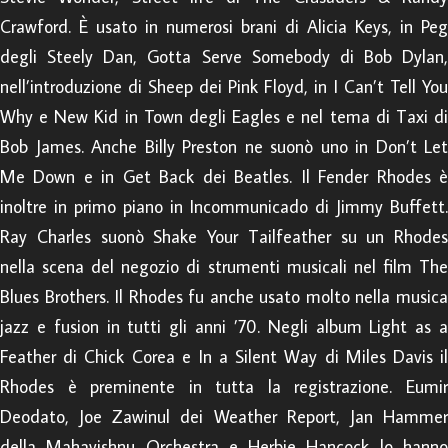
Crawford. È usato in numerosi brani di Alicia Keys, in Peg
degli Steely Dan, Gotta Serve Somebody di Bob Dylan,
nell’introduzione di Sheep dei Pink Floyd, in I Can’t Tell You
Why e New Kid in Town degli Eagles e nel tema di Taxi di
Bob James. Anche Billy Preston ne suonò uno in Don’t Let
Me Down e in Get Back dei Beatles. Il Fender Rhodes è
inoltre in primo piano in Incommunicado di Jimmy Buffett.
Ray Charles suonò Shake Your Tailfeather su un Rhodes
nella scena del negozio di strumenti musicali nel film The
Blues Brothers. Il Rhodes fu anche usato molto nella musica
jazz e fusion in tutti gli anni ’70. Negli album Light as a
Feather di Chick Corea e In a Silent Way di Miles Davis il
Rhodes è preminente in tutta la registrazione. Eumir
Deodato, Joe Zawinul dei Weather Report, Jan Hammer
della Mahavishnu Orchestra e Herbie Hancock lo hanno